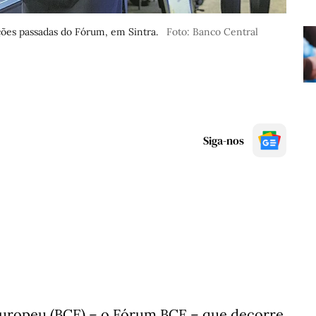
ções passadas do Fórum, em Sintra.
Foto: Banco Central
Siga-nos
Europeu (BCE) – o Fórum BCE – que decorre