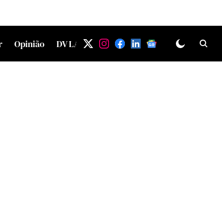
r
Opinião
DV LAB