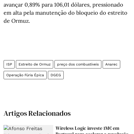
avançar 0,89% para 106,01 dólares, pressionado
em alta pela manutenção do bloqueio do estreito
de Ormuz.
ISP
Estreito de Ormuz
preço dos combustíveis
Anarec
Operação Fúria Épica
DGEG
Artigos Relacionados
Wireless Logic investe 1M€ em
Portugal para acelerar a revolução