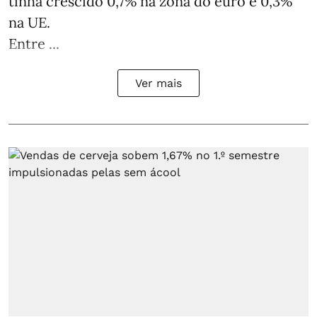
tinha crescido 0,7% na zona do euro e 0,3%
na UE.
Entre ...
Ver mais