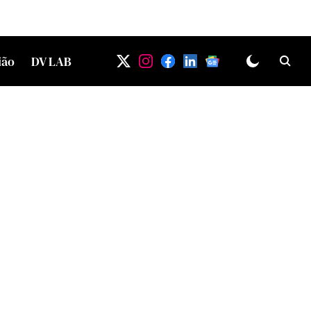
ião
DV LAB