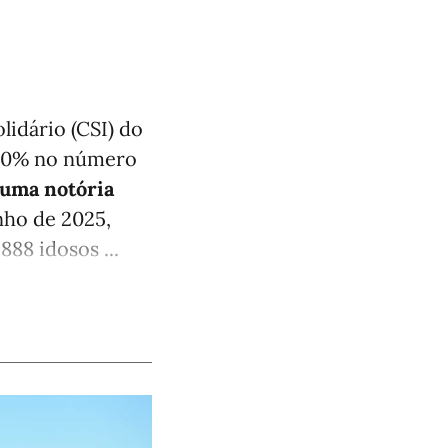
lidário (CSI) do
 10% no número
uma notória
nho de 2025,
88 idosos ...