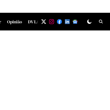
r
Opinião
DV LAB