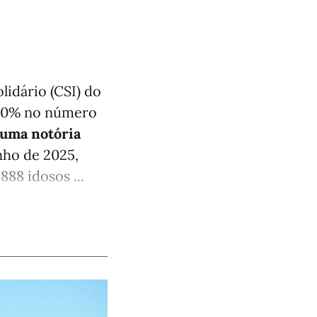
lidário (CSI) do
 10% no número
uma notória
nho de 2025,
88 idosos ...