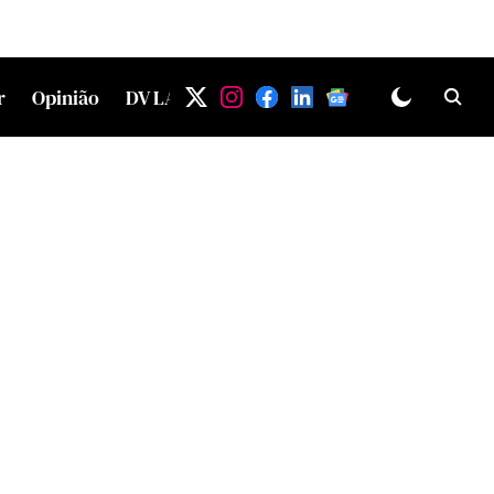
r
Opinião
DV LAB