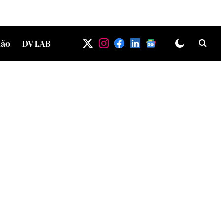
ião
DV LAB