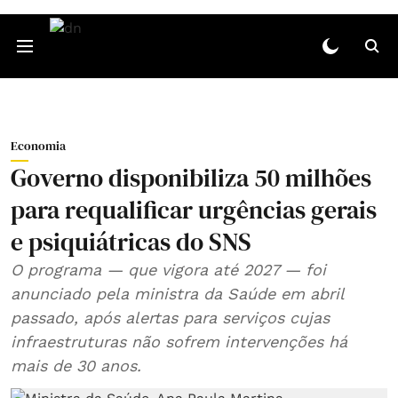
Economia
Governo disponibiliza 50 milhões
para requalificar urgências gerais
e psiquiátricas do SNS
O programa — que vigora até 2027 — foi
anunciado pela ministra da Saúde em abril
passado, após alertas para serviços cujas
infraestruturas não sofrem intervenções há
mais de 30 anos.