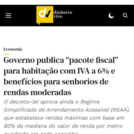
Economia
Governo publica “pacote fiscal”
para habitação com IVA a 6% e
benefícios para senhorios de
rendas moderadas
O decreto-lei aprova ainda o Regime
Simplificado de Arrendamento Acessível (RSAA),
que estabelece rendas máximas com base em
80% da mediana do valor de renda por metro
quadrado em cada concelho.