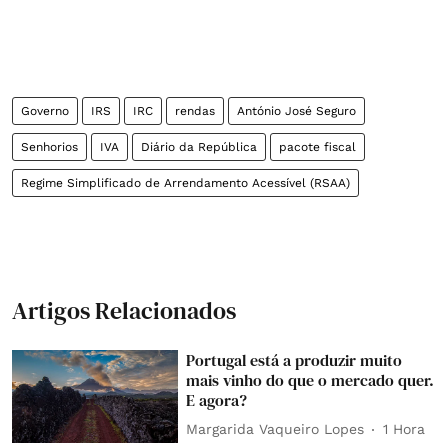
Governo
IRS
IRC
rendas
António José Seguro
Senhorios
IVA
Diário da República
pacote fiscal
Regime Simplificado de Arrendamento Acessível (RSAA)
Artigos Relacionados
Portugal está a produzir muito
mais vinho do que o mercado quer.
E agora?
Margarida Vaqueiro Lopes
1 Hora