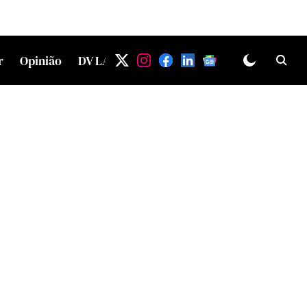
r
Opinião
DV LAB