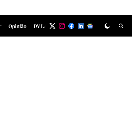
r
Opinião
DV LAB