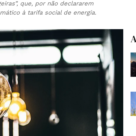
eiras”, que, por não declararem
ático à tarifa social de energia.
A