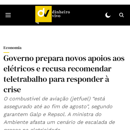
Economia
Governo prepara novos apoios aos
elétricos e recusa recomendar
teletrabalho para responder à
crise
O combustível de aviação (jetfuel) “está
assegurado até ao fim de agosto", segundo
garantem Galp e Repsol. A ministra do
Ambiente afasta um cenário de escalada de
preços na eletricidade.