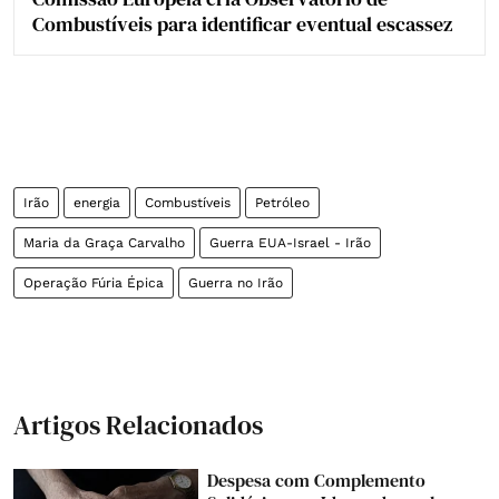
Combustíveis para identificar eventual escassez
Irão
energia
Combustíveis
Petróleo
Maria da Graça Carvalho
Guerra EUA-Israel - Irão
Operação Fúria Épica
Guerra no Irão
Artigos Relacionados
Despesa com Complemento