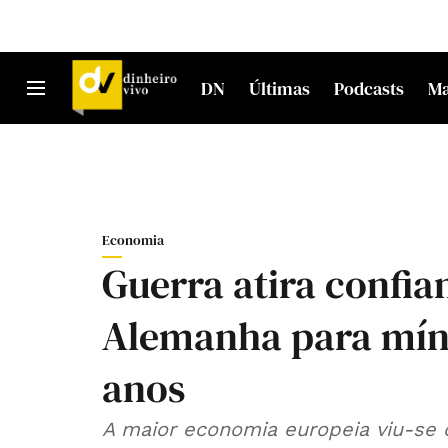
DN
Últimas
Podcasts
M
Economia
Guerra atira confi
Alemanha para míni
anos
A maior economia europeia viu-se c