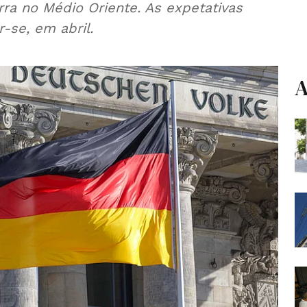
ra no Médio Oriente. As expetativas
r-se, em abril.
A