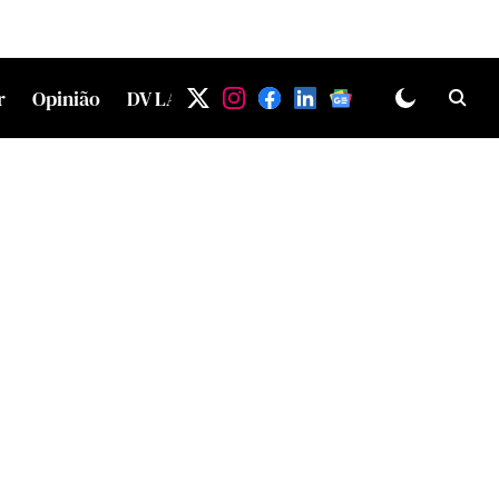
r
Opinião
DV LAB