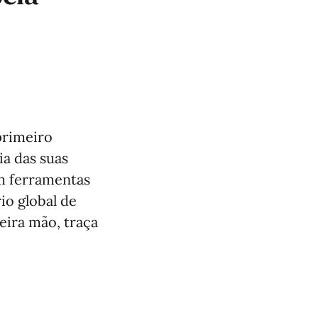
primeiro
ia das suas
em ferramentas
rio global de
eira mão, traça