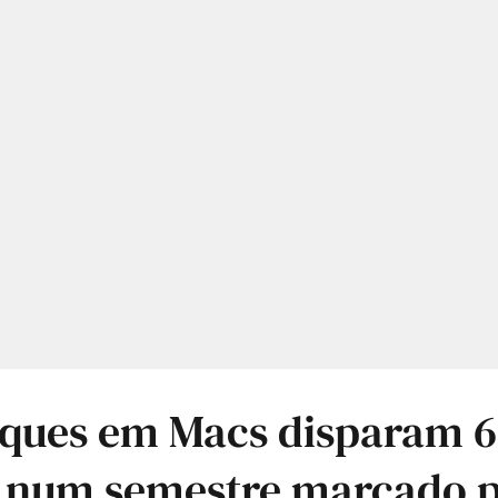
aques em Macs disparam 
l num semestre marcado p