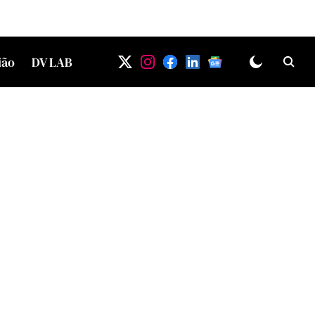
ião
DV LAB