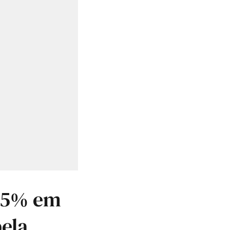
65% em
ela