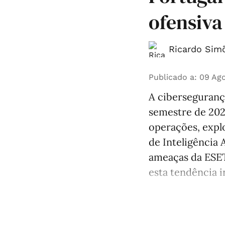
ofensiva 
Ricardo Simõ
Publicado a
:
09 Ago
A ciberseguranç
semestre de 2026
operações, expl
de Inteligência A
ameaças da ESET
esta tendência in