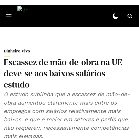
Dinheiro Vivo
Escassez de mão-de-obra na UE
deve-se aos baixos salários -
estudo
O estudo sublinha que a escassez de mão-de-
obra aumentou claramente mais entre os
empregos com salários relativamente mais
baixos, e que é maior em setores e perfis que
não requerem necessariamente competências
mais elevadas.