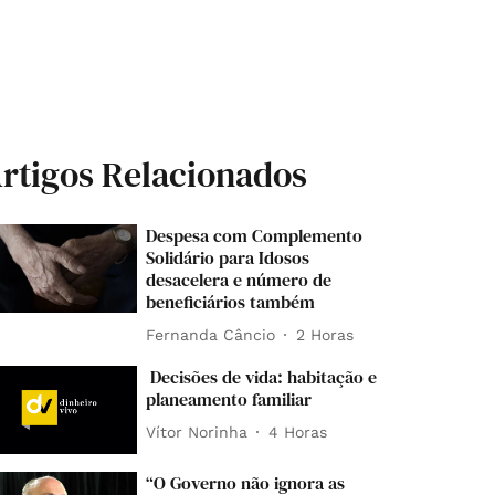
rtigos Relacionados
Despesa com Complemento
Solidário para Idosos
desacelera e número de
beneficiários também
Fernanda Câncio
2 Horas
Decisões de vida: habitação e
planeamento familiar
Vítor Norinha
4 Horas
“O Governo não ignora as