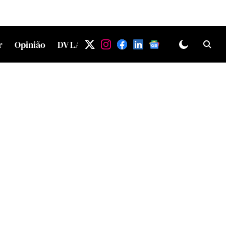
r
Opinião
DV LAB