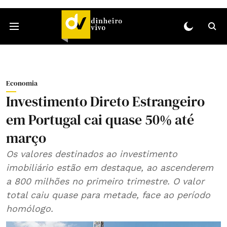
Economia
Investimento Direto Estrangeiro
em Portugal cai quase 50% até
março
Os valores destinados ao investimento
imobiliário estão em destaque, ao ascenderem
a 800 milhões no primeiro trimestre. O valor
total caiu quase para metade, face ao período
homólogo.