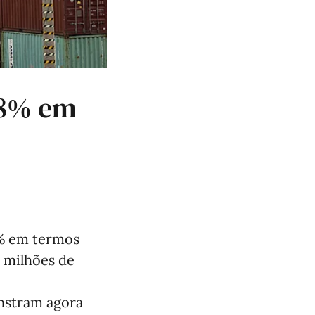
,8% em
8% em termos
l milhões de
nstram agora