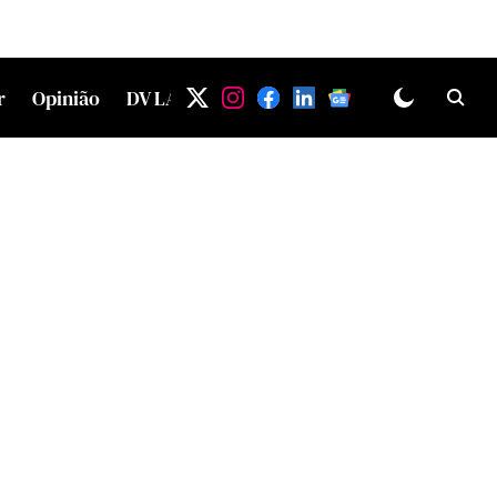
r
Opinião
DV LAB