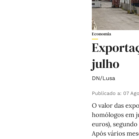
Economia
Exporta
julho
DN/Lusa
Publicado a
:
07 Ago
O valor das exp
homólogos em jul
euros), segundo 
Após vários mes