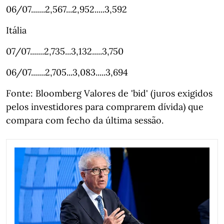
06/07.......2,567...2,952.....3,592
Itália
07/07.......2,735...3,132.....3,750
06/07.......2,705...3,083.....3,694
Fonte: Bloomberg Valores de 'bid' (juros exigidos
pelos investidores para comprarem dívida) que
compara com fecho da última sessão.