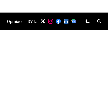
r
Opinião
DV LAB