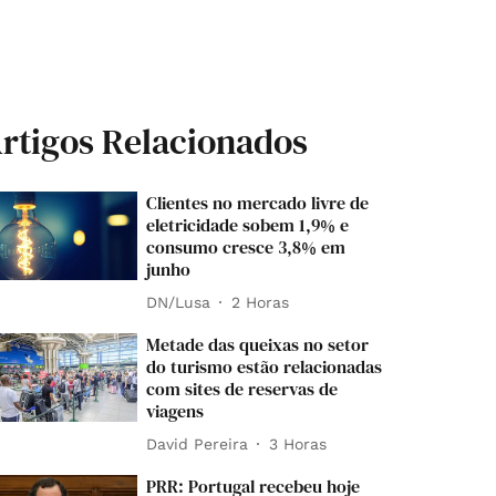
rtigos Relacionados
Clientes no mercado livre de
eletricidade sobem 1,9% e
consumo cresce 3,8% em
junho
DN/Lusa
2 Horas
Metade das queixas no setor
do turismo estão relacionadas
com sites de reservas de
viagens
David Pereira
3 Horas
PRR: Portugal recebeu hoje