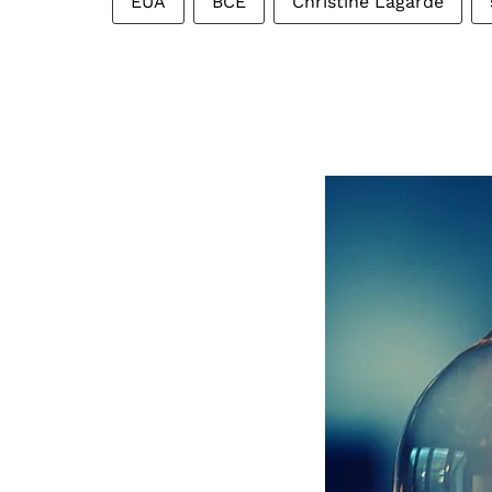
EUA
BCE
Christine Lagarde