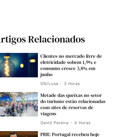
rtigos Relacionados
Clientes no mercado livre de
eletricidade sobem 1,9% e
consumo cresce 3,8% em
junho
DN/Lusa
3 Horas
Metade das queixas no setor
do turismo estão relacionadas
com sites de reservas de
viagens
David Pereira
4 Horas
PRR: Portugal recebeu hoje