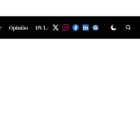
r
Opinião
DV LAB