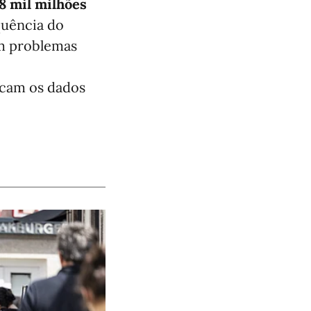
58 mil milhões
quência do
am problemas
dicam os dados