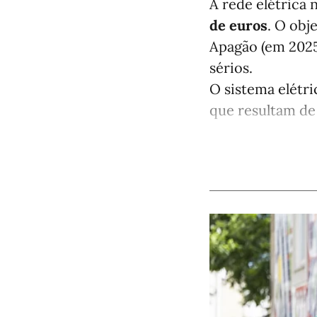
A rede elétrica 
de euros
. O obj
Apagão (em 2025
sérios.
O sistema elétri
que resultam de