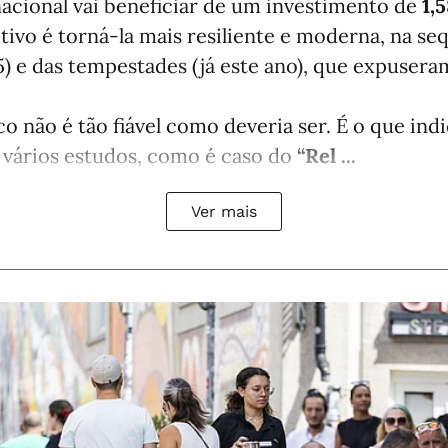
nacional vai beneficiar de um investimento de
1,
etivo é torná-la mais resiliente e moderna, na se
) e das tempestades (já este ano), que expuser
co não é tão fiável como deveria ser. É o que in
 vários estudos, como é caso do
“Rel ...
Ver mais