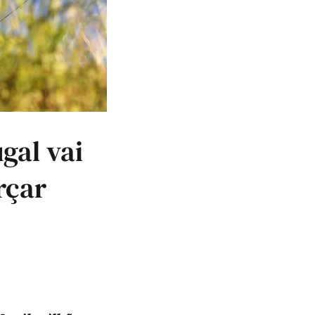
gal vai
rçar