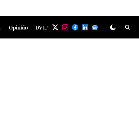
r
Opinião
DV LAB