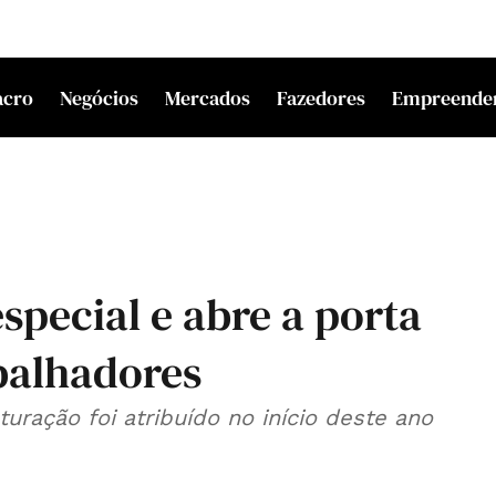
acro
Negócios
Mercados
Fazedores
Empreende
special e abre a porta
abalhadores
ração foi atribuído no início deste ano