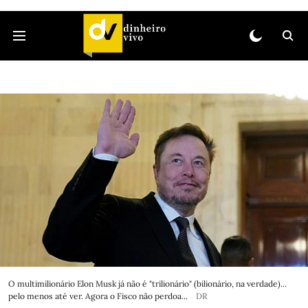
O multimilionário Elon Musk já não é "trilionário" (bilionário, na verdade)...
pelo menos até ver. Agora o Fisco não perdoa...
DR