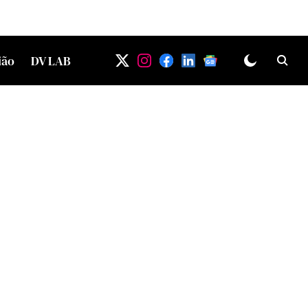
ião
DV LAB