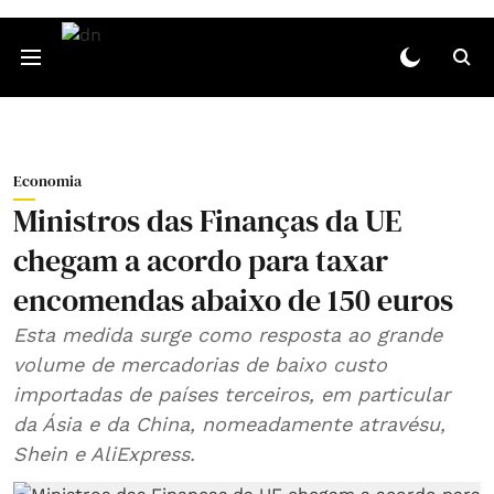
Economia
Ministros das Finanças da UE
chegam a acordo para taxar
encomendas abaixo de 150 euros
Esta medida surge como resposta ao grande
volume de mercadorias de baixo custo
importadas de países terceiros, em particular
da Ásia e da China, nomeadamente atravésu,
Shein e AliExpress.