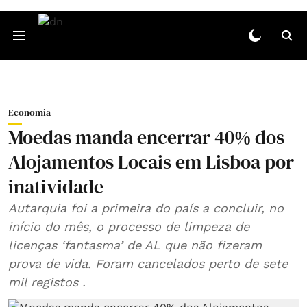
Economia
Moedas manda encerrar 40% dos
Alojamentos Locais em Lisboa por
inatividade
Autarquia foi a primeira do país a concluir, no
início do mês, o processo de limpeza de
licenças ‘fantasma’ de AL que não fizeram
prova de vida. Foram cancelados perto de sete
mil registos .