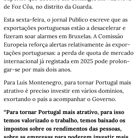
de Foz Côa, no distrito da Guarda.
Esta sexta-feira, o jornal Publico escreve que as
expor­ta­ções por­tu­gue­sas estão a desacelerar e
fizeram soar alar­mes em Bru­xe­las. A Comis­são
Euro­peia reforça aler­tas rela­ti­va­mente às expor­
ta­ções por­tu­gue­sas: a perda de quota de mer­cado
inter­na­ci­o­nal já regis­tada em 2025 pode pro­lon­
gar-se por mais dois anos.
Para Luís Montenegro, para tornar Portugal mais
atrativo é preciso investir em vários domínios,
exortando o país a acompanhar o Governo.
“Para tornar Portugal mais atrativo, para isso
temos valorizado o trabalho, temos baixado os
impostos sobre os rendimentos das pessoas,
sobre as empresas para poderem investir mais.