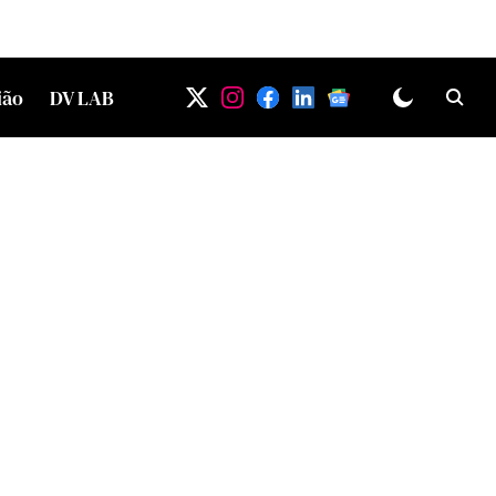
ião
DV LAB