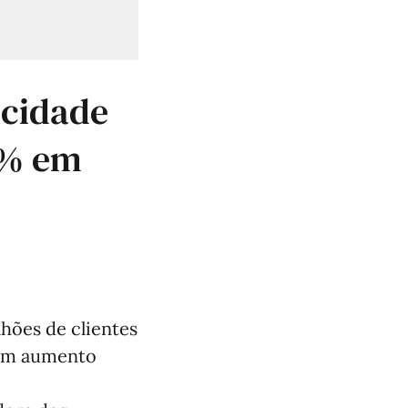
icidade
8% em
lhões de clientes
 um aumento