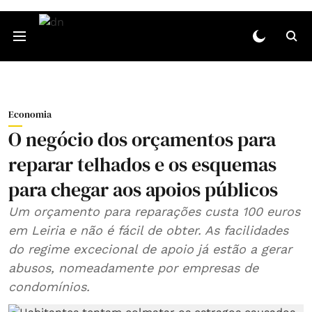
Economia
O negócio dos orçamentos para
reparar telhados e os esquemas
para chegar aos apoios públicos
Um orçamento para reparações custa 100 euros
em Leiria e não é fácil de obter. As facilidades
do regime excecional de apoio já estão a gerar
abusos, nomeadamente por empresas de
condomínios.