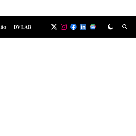
ião
DV LAB