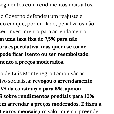
r segmentos com rendimentos mais altos.
 o Governo defendeu um reajuste e
do em que, por um lado, penaliza os não
 o seu investimento para arrendamento
 uma taxa fixa de 7,5% para não
cura especulativa, mas quem se torne
 pode ficar isento ou ser reembolsado,
amento a preços moderados
.
o de Luís Montenegro tomou várias
vo socialista:
revogou o arrendamento
 IVA da construção para 6%; apoiou
RS sobre rendimentos prediais para 10%
em arrendar a preços moderados. E fixou a
0 euros mensais
,um valor que surpreendeu