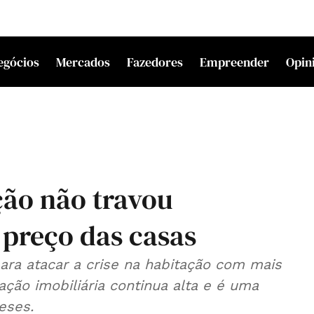
egócios
Mercados
Fazedores
Empreender
Opin
ção não travou
preço das casas
ra atacar a crise na habitação com mais
lação imobiliária continua alta e é uma
ugueses.