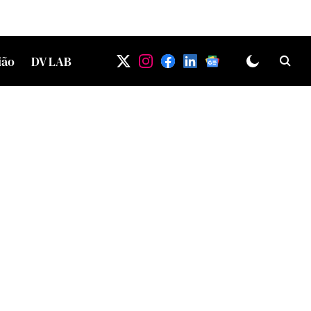
ião
DV LAB