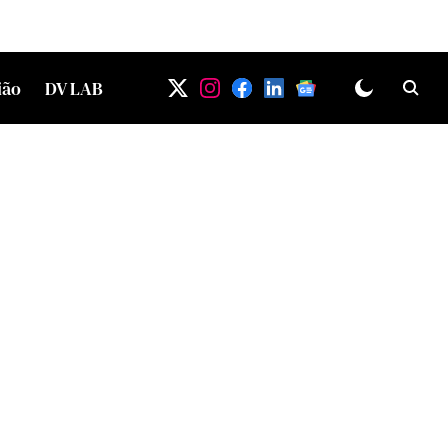
ião
DV LAB