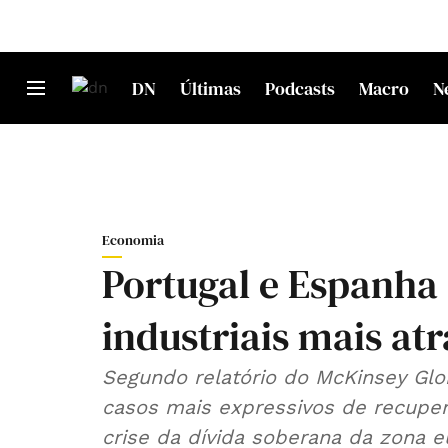
DN
Últimas
Podcasts
Macro
N
Economia
Portugal e Espanha 
industriais mais at
Segundo relatório do McKinsey Glob
casos mais expressivos de recupe
crise da dívida soberana da zona e