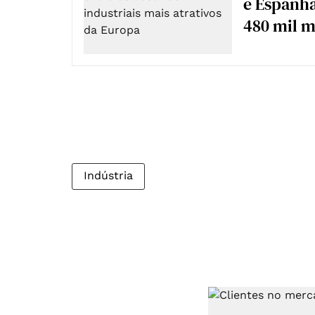
e Espanha
480 mil m
Indústria