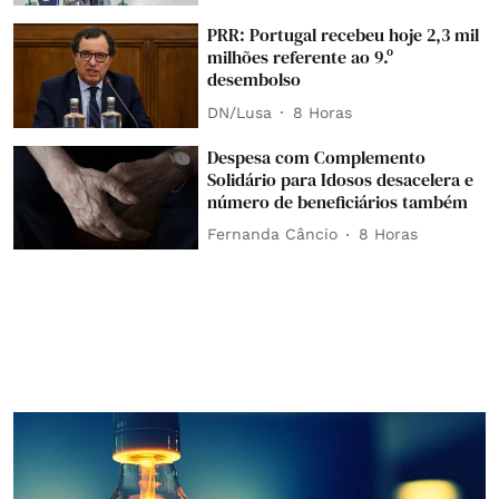
PRR: Portugal recebeu hoje 2,3 mil
milhões referente ao 9.º
desembolso
DN/Lusa
8 Horas
Despesa com Complemento
Solidário para Idosos desacelera e
número de beneficiários também
Fernanda Câncio
8 Horas