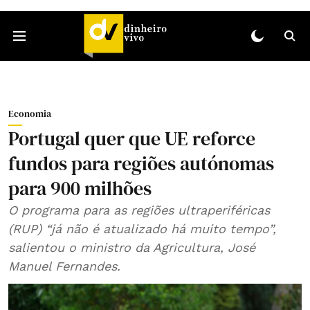
Economia
Portugal quer que UE reforce
fundos para regiões autónomas
para 900 milhões
O programa para as regiões ultraperiféricas
(RUP) “já não é atualizado há muito tempo”,
salientou o ministro da Agricultura, José
Manuel Fernandes.