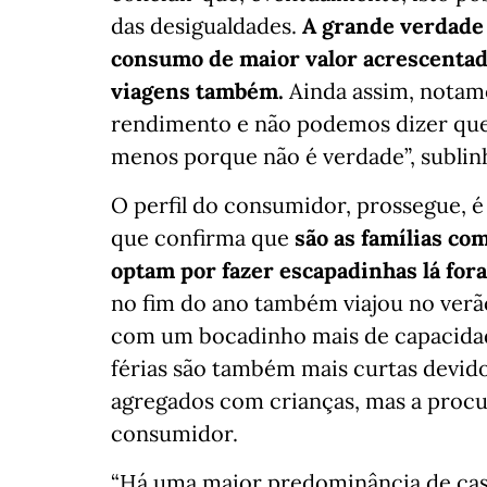
das desigualdades.
A grande verdade 
consumo de maior valor acrescentado
viagens também.
Ainda assim, notam
rendimento e não podemos dizer que
menos porque não é verdade”, sublin
O perfil do consumidor, prossegue, é
que confirma que
são as famílias co
optam por fazer escapadinhas lá fora
no fim do ano também viajou no verão 
com um bocadinho mais de capacidad
férias são também mais curtas devido
agregados com crianças, mas a procur
consumidor.
“Há uma maior predominância de casai