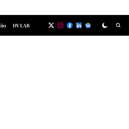
ião
DV LAB