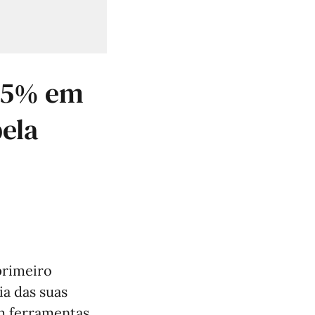
65% em
ela
primeiro
ia das suas
em ferramentas