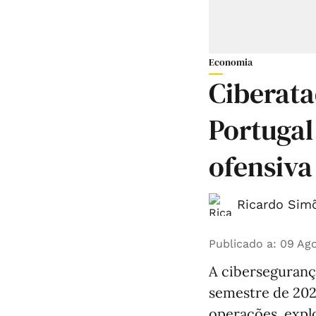
Economia
Ciberat
Portuga
ofensiva 
Ricardo Simõ
Publicado a
:
09 Ago
A ciberseguranç
semestre de 2026
operações, expl