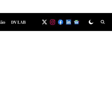
ião
DV LAB