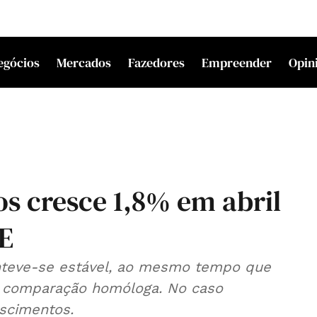
egócios
Mercados
Fazedores
Empreender
Opin
s cresce 1,8% em abril
UE
nteve-se estável, ao mesmo tempo que
a comparação homóloga. No caso
scimentos.