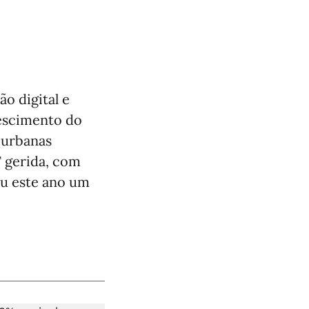
o digital e
rescimento do
 urbanas
T gerida, com
ou este ano um