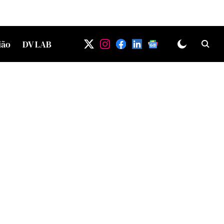
ião
DV LAB