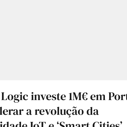
 Logic investe 1M€ em Por
lerar a revolução da
idade IoT e ‘Smart Cities’