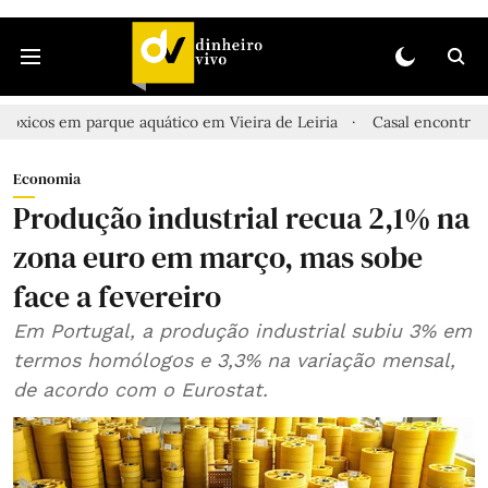
rque aquático em Vieira de Leiria
Casal encontrado morto em Si
Economia
Produção industrial recua 2,1% na
zona euro em março, mas sobe
face a fevereiro
Em Portugal, a produção industrial subiu 3% em
termos homólogos e 3,3% na variação mensal,
de acordo com o Eurostat.