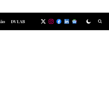
ião
DV LAB