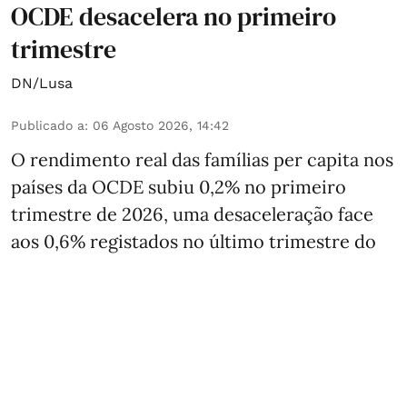
OCDE desacelera no primeiro
trimestre
DN/Lusa
Publicado a
:
06 Agosto 2026, 14:42
O rendimento real das famílias per capita nos
países da OCDE subiu 0,2% no primeiro
trimestre de 2026, uma desaceleração face
aos 0,6% registados no último trimestre do
ano passado, segundo dados divulgados esta
quinta-feira pela OCDE.
Por outro lado, o PIB real per capita cresceu
0,3%, uma leve aceleração face aos 0,2% do
quarto trimestre de 2025, de acordo com a
OCDE.