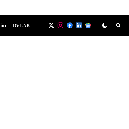
ião
DV LAB