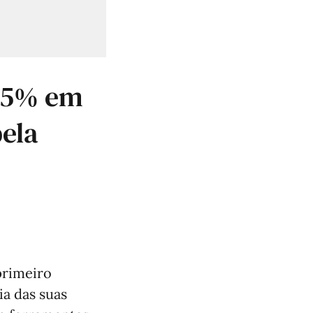
65% em
ela
primeiro
ia das suas