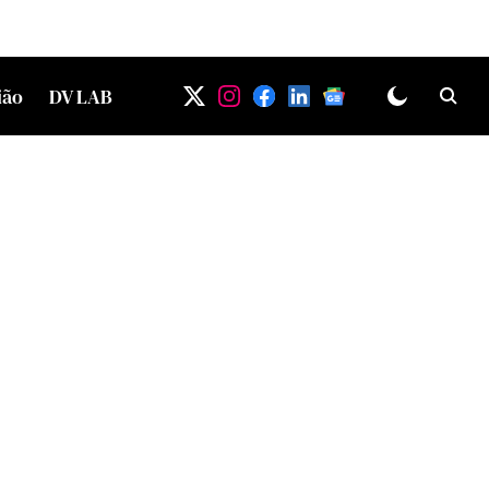
ião
DV LAB