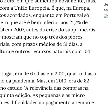
no 2016, em que aumentou novamente, mas,
om a União Europeia. É que, na Europa,
os acordados, enquanto em Portugal só
ro que até é bem inferior aos 21,7% de
l em 2007, antes da crise do subprime. Os
e mostram que no top três dos piores
iais, com prazos médios de 81 dias, a
ltura e outros recursos naturais com 104
gal, era de 67 dias em 2021, quatro dias a
o da pandemia. Mas, em 2010, era de 82
 no estudo "A relevância das compras na
 quinta edição. As pequenas e as micro
ores dificuldades no pagamento a tempo e