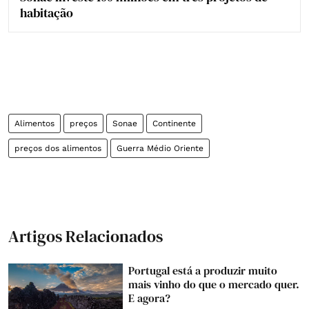
habitação
Alimentos
preços
Sonae
Continente
preços dos alimentos
Guerra Médio Oriente
Artigos Relacionados
Portugal está a produzir muito
mais vinho do que o mercado quer.
E agora?