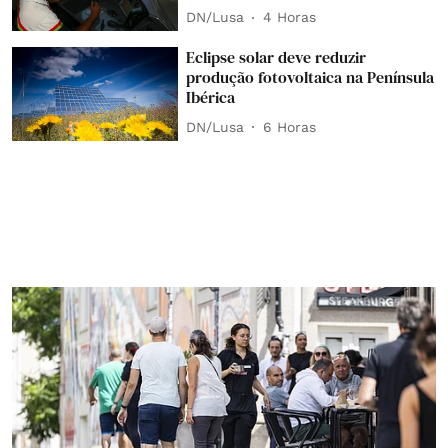
DN/Lusa
4 Horas
Eclipse solar deve reduzir
produção fotovoltaica na Península
Ibérica
DN/Lusa
6 Horas