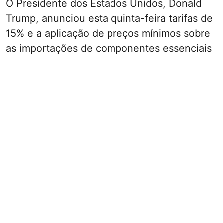
O Presidente dos Estados Unidos, Donald
Trump, anunciou esta quinta-feira tarifas de
15% e a aplicação de preços mínimos sobre
as importações de componentes essenciais
à produção de painéis solares e
semicondutores.
As novas medidas, justificadas por essas
compras ao exterior alegadamente
representarem uma ameaça para a
segurança nacional dos Estados Unidos,
visam o polissilício, uma maté ...
Ver mais