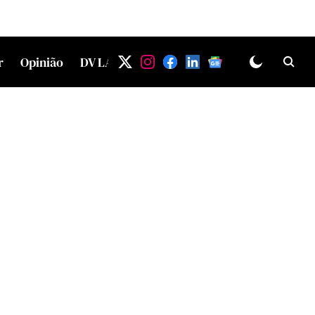
r
Opinião
DV LAB