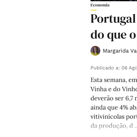
Economia
Portugal
do que o
Margarida Va
Publicado a
:
06 Ago
Esta semana, em 
Vinha e do Vinh
deverão ser 6,7 
ainda que 4% ab
vitivinícolas po
da produção, d ..