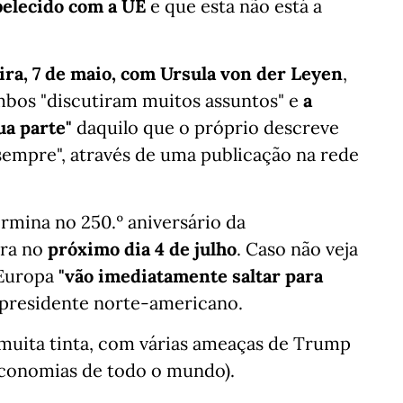
belecido com a UE
e que esta não está a
eira, 7 de maio, com Ursula von der Leyen
,
mbos "discutiram muitos assuntos" e
a
ua parte"
daquilo que o próprio descreve
empre", através de uma publicação na rede
rmina no 250.º aniversário da
bra no
próximo dia 4 de julho
. Caso não veja
 Europa
"vão imediatamente saltar para
o presidente norte-americano.
 muita tinta, com várias ameaças de Trump
 economias de todo o mundo).