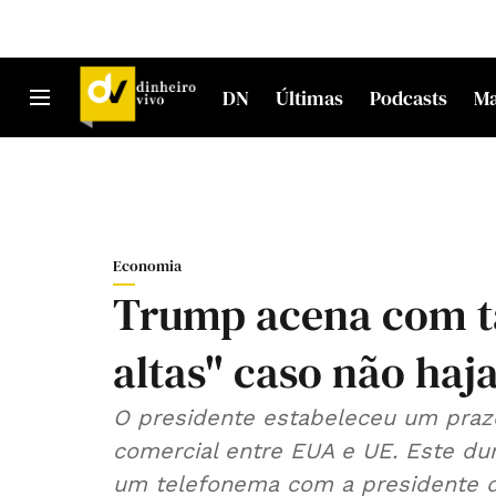
DN
Últimas
Podcasts
M
Economia
Trump acena com ta
altas" caso não ha
O presidente estabeleceu um praz
comercial entre EUA e UE. Este dur
um telefonema com a presidente d