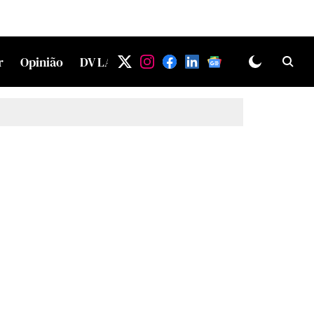
r
Opinião
DV LAB