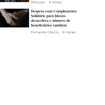
DN/Lusa
6 Horas
Despesa com Complemento
Solidário para Idosos
desacelera e número de
beneficiários também
Fernanda Câncio
6 Horas