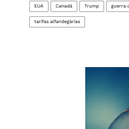
EUA
Canadá
Trump
guerra 
tarifas alfandegárias