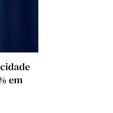
icidade
8% em