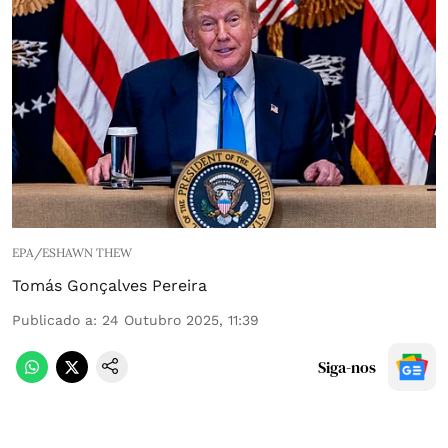
EPA/ESHAWN THEW
Tomás Gonçalves Pereira
Publicado a
:
24 Outubro 2025, 11:39
Siga-nos