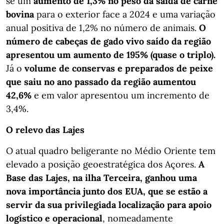
se um
aumento de 1,3% no peso da saída de carne
bovina
para o exterior face a 2024 e uma variação
anual positiva de 1,2% no número de animais.
O
número de cabeças de gado vivo saído da região
apresentou um aumento de 195% (quase o triplo).
Já o
volume de conservas e preparados de peixe
que saiu no ano passado da região aumentou
42,6%
e em valor apresentou um incremento de
3,4%.
O relevo das Lajes
O atual quadro beligerante no Médio Oriente tem
elevado a posição geoestratégica dos Açores.
A
Base das Lajes, na ilha Terceira, ganhou uma
nova importância junto dos EUA, que se estão a
servir da sua privilegiada localização para apoio
logístico e operacional
, nomeadamente