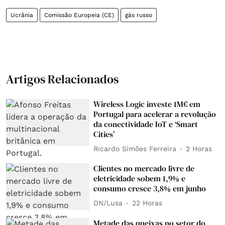
Ucrânia
Comissão Europeia (CE)
gás russo
Artigos Relacionados
Wireless Logic investe 1M€ em
Portugal para acelerar a revolução
da conectividade IoT e ‘Smart
Cities’
Ricardo Simões Ferreira
2 Horas
Clientes no mercado livre de
eletricidade sobem 1,9% e
consumo cresce 3,8% em junho
DN/Lusa
22 Horas
Metade das queixas no setor do