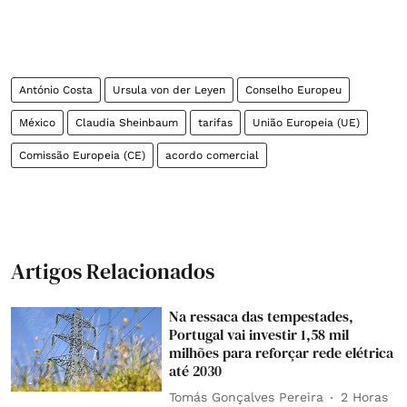
António Costa
Ursula von der Leyen
Conselho Europeu
México
Claudia Sheinbaum
tarifas
União Europeia (UE)
Comissão Europeia (CE)
acordo comercial
Artigos Relacionados
Na ressaca das tempestades,
Portugal vai investir 1,58 mil
milhões para reforçar rede elétrica
até 2030
Tomás Gonçalves Pereira
2 Horas