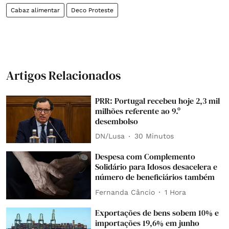
Cabaz alimentar
Deco Proteste
Artigos Relacionados
PRR: Portugal recebeu hoje 2,3 mil
milhões referente ao 9.º
desembolso
DN/Lusa
30 Minutos
Despesa com Complemento
Solidário para Idosos desacelera e
número de beneficiários também
Fernanda Câncio
1 Hora
Exportações de bens sobem 10% e
importações 19,6% em junho